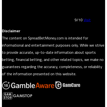
9
/10
Visit
Disclaimer
The content on SpreadBetMoney.com is intended for
informational and entertainment purposes only. While we strive
to provide accurate, up-to-date information about sports
betting, financial betting, and other related topics, we make no
guarantees regarding the accuracy, completeness, or reliability
of the information presented on this website.