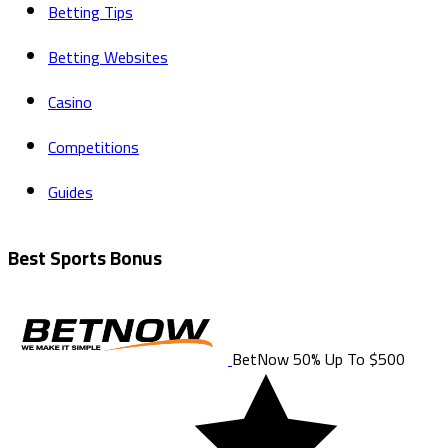
Betting Tips
Betting Websites
Casino
Competitions
Guides
Best Sports Bonus
BetNow
50% Up To $500