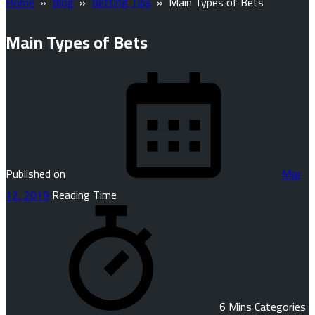
Home
»
Blog
»
Betting Tips
»
Main Types of Bets
Main Types of Bets
Published on
Mar
12, 2019
Reading Time
6 Mins
Categories