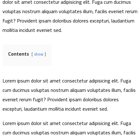
dolor sit amet consectetur adipisicing elit. Fuga cum ducimus
voluptas nostrum aliquam voluptates illum, facilis eveniet rerum
fugit? Provident ipsam doloribus dolores excepturi, laudantium
mollitia incidunt eveniet sed.
Contents
show
Lorem ipsum dolor sit amet consectetur adipisicing elit. Fuga
cum ducimus voluptas nostrum aliquam voluptates illum, facilis
eveniet rerum fugit? Provident ipsam doloribus dolores
excepturi, laudantium mollitia incidunt eveniet sed.
Lorem ipsum dolor sit amet consectetur adipisicing elit. Fuga
cum ducimus voluptas nostrum aliquam voluptates illum, facilis