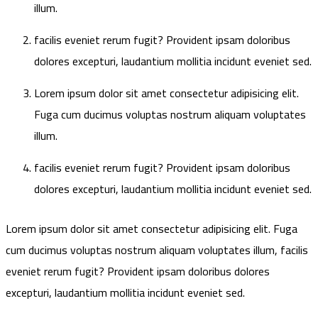
illum.
facilis eveniet rerum fugit? Provident ipsam doloribus
dolores excepturi, laudantium mollitia incidunt eveniet sed.
Lorem ipsum dolor sit amet consectetur adipisicing elit.
Fuga cum ducimus voluptas nostrum aliquam voluptates
illum.
facilis eveniet rerum fugit? Provident ipsam doloribus
dolores excepturi, laudantium mollitia incidunt eveniet sed.
Lorem ipsum dolor sit amet consectetur adipisicing elit. Fuga
cum ducimus voluptas nostrum aliquam voluptates illum, facilis
eveniet rerum fugit? Provident ipsam doloribus dolores
excepturi, laudantium mollitia incidunt eveniet sed.