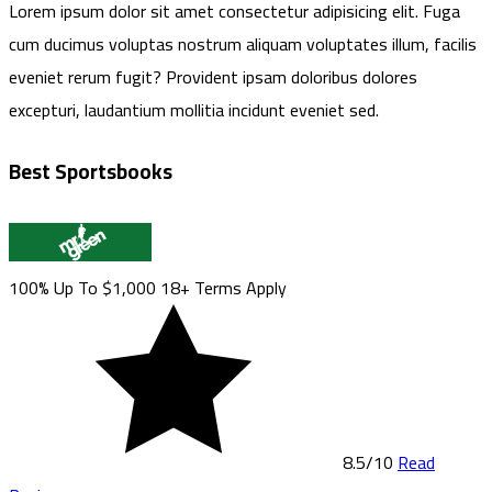
Lorem ipsum dolor sit amet consectetur adipisicing elit. Fuga
cum ducimus voluptas nostrum aliquam voluptates illum, facilis
eveniet rerum fugit? Provident ipsam doloribus dolores
excepturi, laudantium mollitia incidunt eveniet sed.
Best Sportsbooks
100% Up To $1,000
18+ Terms Apply
8.5
/10
Read