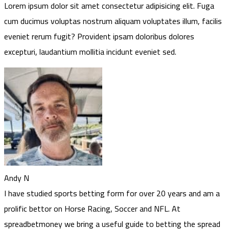
Lorem ipsum dolor sit amet consectetur adipisicing elit. Fuga
cum ducimus voluptas nostrum aliquam voluptates illum, facilis
eveniet rerum fugit? Provident ipsam doloribus dolores
excepturi, laudantium mollitia incidunt eveniet sed.
Andy N
I have studied sports betting form for over 20 years and am a
prolific bettor on Horse Racing, Soccer and NFL. At
spreadbetmoney we bring a useful guide to betting the spread