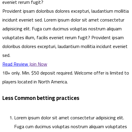
eveniet rerum fugit?
Provident ipsam doloribus dolores excepturi, laudantium mollitia
incidunt eveniet sed. Lorem ipsum dolor sit amet consectetur
adipisicing elit. Fuga cum ducimus voluptas nostrum aliquam
voluptates illum, facilis eveniet rerum fugit? Provident ipsam
doloribus dolores excepturi, laudantium mollitia incidunt eveniet
sed.
Read Review
Join Now
18+ only. Min. $50 deposit required. Welcome offer is limited to
players located in North America.
Less Common betting practices
Lorem ipsum dolor sit amet consectetur adipisicing elit.
Fuga cum ducimus voluptas nostrum aliquam voluptates