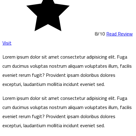
8
/10
Read Review
Visit
Lorem ipsum dolor sit amet consectetur adipisicing elit. Fuga
cum ducimus voluptas nostrum aliquam voluptates illum, facilis
eveniet rerum fugit? Provident ipsam doloribus dolores
excepturi, laudantium mollitia incidunt eveniet sed.
Lorem ipsum dolor sit amet consectetur adipisicing elit. Fuga
cum ducimus voluptas nostrum aliquam voluptates illum, facilis
eveniet rerum fugit? Provident ipsam doloribus dolores
excepturi, laudantium mollitia incidunt eveniet sed.