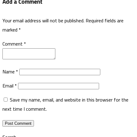
Add a Comment
Your email address will not be published.
Required fields are
marked
*
Comment *
Name
*
Email
*
Save my name, email, and website in this browser for the
next time I comment.
Search