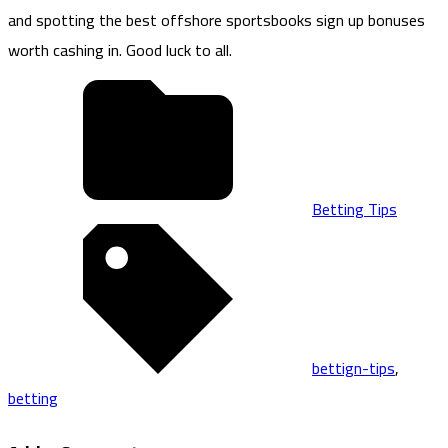
and spotting the best offshore sportsbooks sign up bonuses
worth cashing in. Good luck to all.
Betting Tips
bettign-tips
,
betting