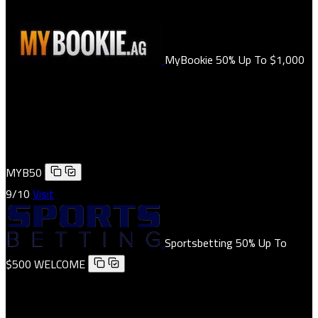
MyBookie
50% Up To $1,000
MYB50
9
/10
Visit
Sportsbetting
50% Up To
$500
WELCOME